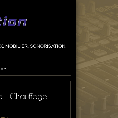
, MOBILIER, SONORISATION,
IER
e - Chauffage -
ion :