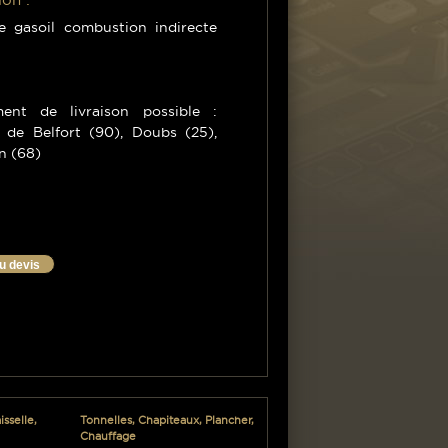
e gasoil combustion indirecte
ent de livraison possible :
e de Belfort (90), Doubs (25),
n (68)
au devis
sselle,
Tonnelles, Chapiteaux, Plancher,
Chauffage