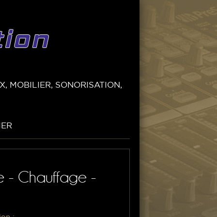
, MOBILIER, SONORISATION,
IER
e - Chauffage -
ion :