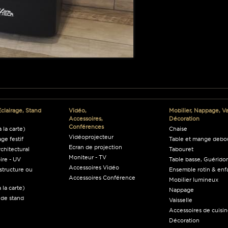
Eclairage, Stand
Vidéo,
Mobilier, Nappage, Vai
Accessoires,
Décoration
Conférences
 la carte)
Chaise
Vidéoprojecteur
age festif
Table et mange debo
Ecran de projection
rchitectural
Tabouret
Moniteur - TV
ire - UV
Table basse, Guéridon
Accessoires Vidéo
structure ou
Ensemble rotin & enf
Accessoires Conférence
Mobilier lumineux
 la carte)
Nappage
 de stand
Vaisselle
Accessoires de cuisi
Décoration