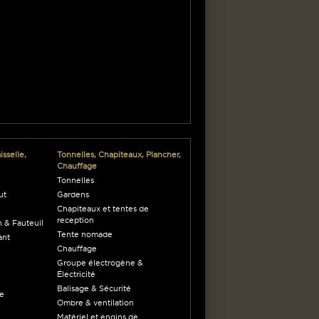
sselle,
Tonnelles, Chapiteaux, Plancher,
Chauffage
Tonnelles
ut
Gardens
Chapiteaux et tentes de
reception
 & Fauteuil
Tente nomade
ant
Chauffage
Groupe électrogène &
Électricité
Balisage & Sécurité
ne
Ombre & ventilation
Matériel et engins de