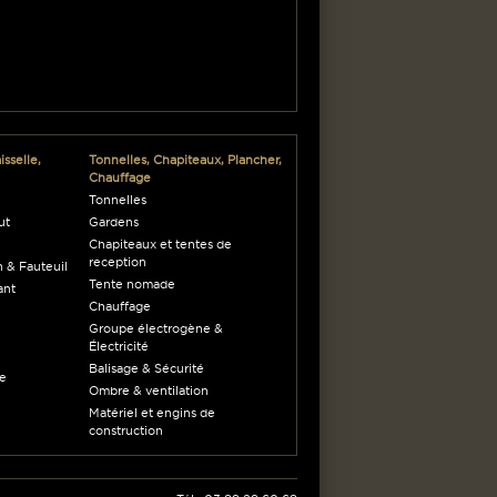
sselle,
Tonnelles, Chapiteaux, Plancher,
Chauffage
Tonnelles
ut
Gardens
Chapiteaux et tentes de
reception
 & Fauteuil
Tente nomade
ant
Chauffage
Groupe électrogène &
Électricité
Balisage & Sécurité
ne
Ombre & ventilation
Matériel et engins de
construction