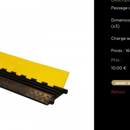
Passage d
Dimensio
(x3)
Charge ad
Poids : 16
Prix :
10,00 €
ajouter 
Retour