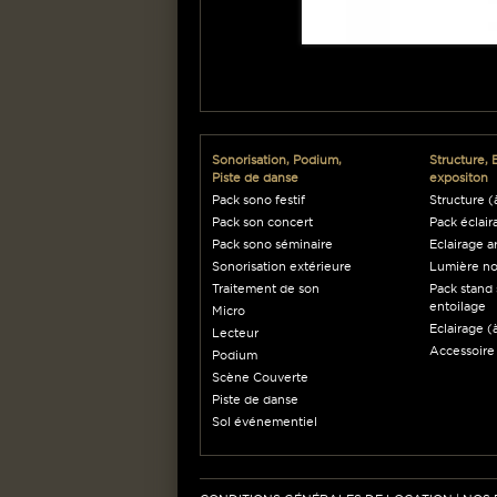
Sonorisation, Podium,
Structure, 
Piste de danse
expositon
Pack sono festif
Structure (à
Pack son concert
Pack éclair
Pack sono séminaire
Eclairage a
Sonorisation extérieure
Lumière no
Traitement de son
Pack stand 
entoilage
Micro
Eclairage (à
Lecteur
Accessoire
Podium
Scène Couverte
Piste de danse
Sol événementiel