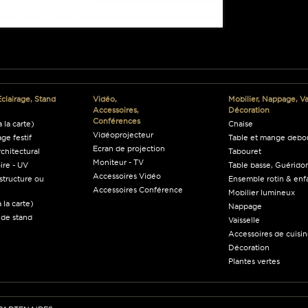
Eclairage, Stand
Vidéo,
Mobilier, Nappage, Vai
Accessoires,
Décoration
Conférences
 la carte)
Chaise
Vidéoprojecteur
age festif
Table et mange debo
Ecran de projection
rchitectural
Tabouret
Moniteur - TV
ire - UV
Table basse, Guéridon
Accessoires Vidéo
structure ou
Ensemble rotin & enf
Accessoires Conférence
Mobilier lumineux
 la carte)
Nappage
 de stand
Vaisselle
Accessoires de cuisi
Décoration
Plantes vertes