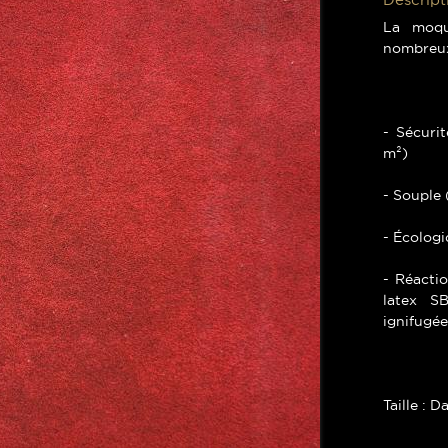
La moqu
nombreux
- Sécuri
m²)
- Souple 
- Écologi
- Réactio
latex S
ignifugée
Taille : D