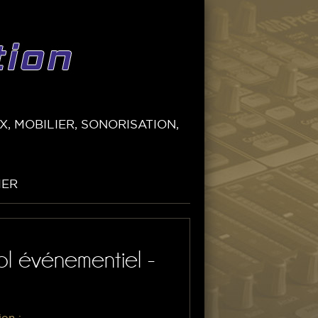
, MOBILIER, SONORISATION,
IER
ol événementiel -
ion :