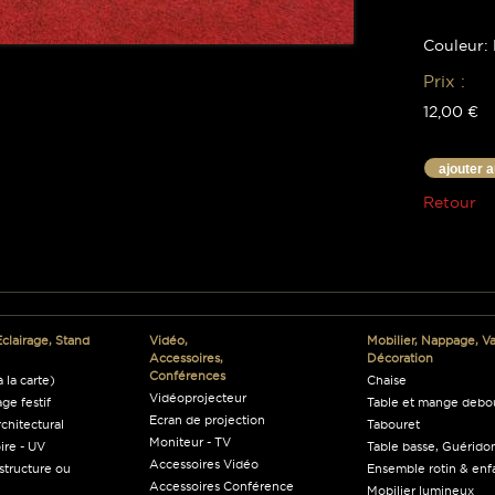
Couleur:
Prix :
12,00 €
ajouter 
Retour
Eclairage, Stand
Vidéo,
Mobilier, Nappage, Vai
Accessoires,
Décoration
Conférences
 la carte)
Chaise
Vidéoprojecteur
age festif
Table et mange debo
Ecran de projection
rchitectural
Tabouret
Moniteur - TV
ire - UV
Table basse, Guéridon
Accessoires Vidéo
structure ou
Ensemble rotin & enf
Accessoires Conférence
Mobilier lumineux