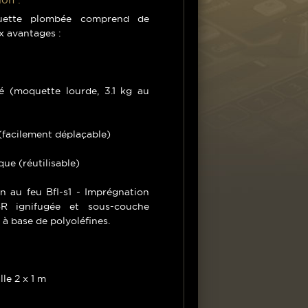
ette plombée comprend de
 avantages :
té (moquette lourde, 3.1 kg au
(facilement déplaçable)
que (réutilisable)
n au feu Bfl-s1 - Imprégnation
BR ignifugée et sous-couche
 à base de polyoléfines.
alle 2 x 1 m