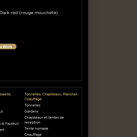
 Dark red (rouge moucheté)
au devis
sselle,
Tonnelles, Chapiteaux, Plancher,
Chauffage
Tonnelles
ut
Gardens
Chapiteaux et tentes de
reception
 & Fauteuil
Tente nomade
ant
Chauffage